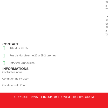
1
à
1
L
s
d
9
à
13
CONTACT
+32 71 52 32 35
Rue de Marchienne 20 A 6142 Leernes
info@ets-durieux.be
INFORMATIONS
Contactez-nous
Condition de livraison
Conditions de Vente
COPYRIGHT © 2026 ETS DURIEUX | POWERED BY STRATOCOM