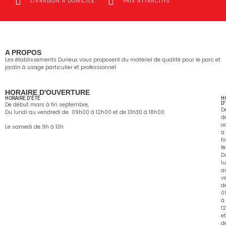
LIVRAISON À DOMICILE
PRIX ATTRACTIFS
A PROPOS
Les établissements Durieux vous proposent du matériel de qualité pour le parc et
jardin à usage particulier et professionnel
HORAIRE D'OUVERTURE
HORAIRE D'ÉTÉ
H
D
De début mars à fin septembre,
D
Du lundi au vendredi de 09h00 à 12h00 et de 13h30 à 18h00.
d
o
Le samedi de 9h à 13h.
à
fi
fé
D
l
a
v
d
0
à
1
et
d