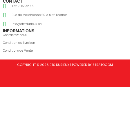
CONTACT
+32 71 52 32 35
Rue de Marchienne 20 A 6142 Leernes
info@ets-durieux.be
INFORMATIONS
Contactez-nous
Condition de livraison
Conditions de Vente
COPYRIGHT © 2026 ETS DURIEUX | POWERED BY STRATOCOM