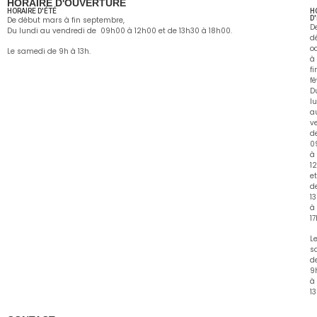
HORAIRE D'OUVERTURE
HORAIRE D'ÉTÉ
H
D
De début mars à fin septembre,
D
Du lundi au vendredi de 09h00 à 12h00 et de 13h30 à 18h00.
d
o
Le samedi de 9h à 13h.
à
fi
fé
D
l
a
v
d
0
à
1
et
d
1
à
1
L
s
d
9
à
13