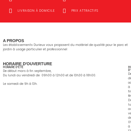
LIVRAISON À DOMICILE
PRIX ATTRACTIFS
A PROPOS
Les établissements Durieux vous proposent du matériel de qualité pour le parc et
jardin à usage particulier et professionnel
HORAIRE D'OUVERTURE
HORAIRE D'ÉTÉ
H
D
De début mars à fin septembre,
D
Du lundi au vendredi de 09h00 à 12h00 et de 13h30 à 18h00.
d
o
Le samedi de 9h à 13h.
à
fi
fé
D
l
a
v
d
0
à
1