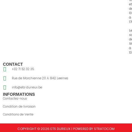
et
d
1
à
1
L
s
d
9
à
13
CONTACT
+32 71 52 32 35
Rue de Marchienne 20 A 6142 Leernes
info@ets-durieux.be
INFORMATIONS
Contactez-nous
Condition de livraison
Conditions de Vente
COPYRIGHT © 2026 ETS DURIEUX | POWERED BY STRATOCOM