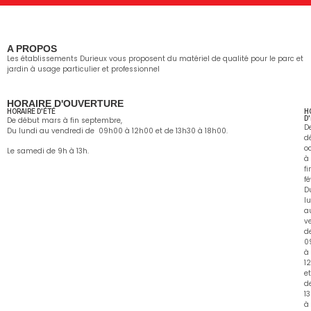
A PROPOS
Les établissements Durieux vous proposent du matériel de qualité pour le parc et
jardin à usage particulier et professionnel
HORAIRE D'OUVERTURE
HORAIRE D'ÉTÉ
H
D
De début mars à fin septembre,
D
Du lundi au vendredi de 09h00 à 12h00 et de 13h30 à 18h00.
d
o
Le samedi de 9h à 13h.
à
fi
fé
D
l
a
v
d
0
à
1
et
d
1
à