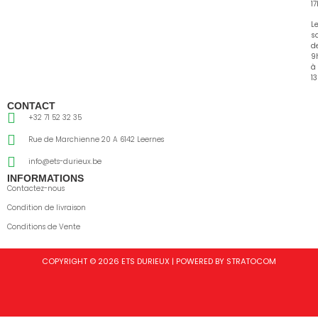
1
L
s
d
9
à
13
CONTACT
+32 71 52 32 35
Rue de Marchienne 20 A 6142 Leernes
info@ets-durieux.be
INFORMATIONS
Contactez-nous
Condition de livraison
Conditions de Vente
COPYRIGHT © 2026 ETS DURIEUX | POWERED BY STRATOCOM