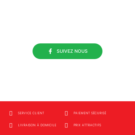
#ETS DURIEUX
SUIVEZ NOUS
SUIVEZ NOUS
SERVICE CLIENT
PAIEMENT SÉCURISÉ
LIVRAISON À DOMICILE
PRIX ATTRACTIFS