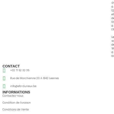
0
à
1
et
d
1
à
1
L
s
d
9
à
13
CONTACT
+32 71 52 32 35
Rue de Marchienne 20 A 6142 Leernes
info@ets-durieux.be
INFORMATIONS
Contactez-nous
Condition de livraison
Conditions de Vente