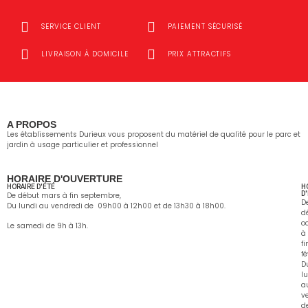
SERVICE CLIENT
PAIEMENT SÉCURISÉ
LIVRAISON À DOMICILE
PRIX ATTRACTIFS
A PROPOS
Les établissements Durieux vous proposent du matériel de qualité pour le parc et
jardin à usage particulier et professionnel
HORAIRE D'OUVERTURE
HORAIRE D'ÉTÉ
H
D
De début mars à fin septembre,
D
Du lundi au vendredi de 09h00 à 12h00 et de 13h30 à 18h00.
d
o
Le samedi de 9h à 13h.
à
fi
fé
D
l
a
v
d