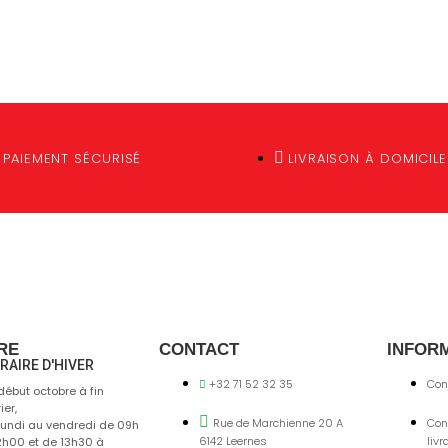
PAIEMENT SÉCURISÉ
LIVRAISON À DOMICILE
RE
CONTACT
INFOR
RAIRE D'HIVER
+32 71 52 32 35
Con
début octobre à fin
ier,
Rue de Marchienne 20 A
Con
lundi au vendredi de 09h
6142 Leernes
livr
2h00 et de 13h30 à