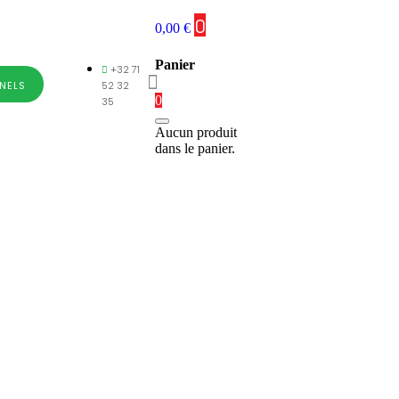
0
0,00
€
Panier
+32 71
NELS
52 32
0
35
Aucun produit
dans le panier.
Gen 2