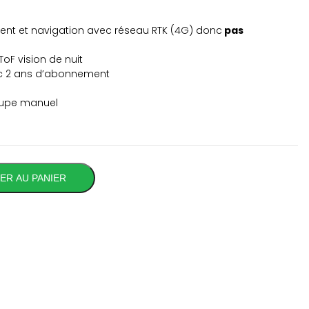
plateau latéral pour faire les bords à moins de 3cm
ent et navigation avec réseau RTK (4G) donc
pas
e
ToF vision de nuit
c 2 ans d’abonnement
oupe manuel
ER AU PANIER