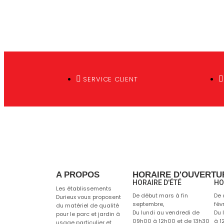
SERVICE CLIENT
A PROPOS
HORAIRE D'OUVERTU
HORAIRE D'ÉTÉ
HO
Les établissements
De début mars à fin
De 
Durieux vous proposent
septembre,
févr
du matériel de qualité
Du lundi au vendredi de
Du 
pour le parc et jardin à
09h00 à 12h00 et de 13h30
à 1
usage particulier et