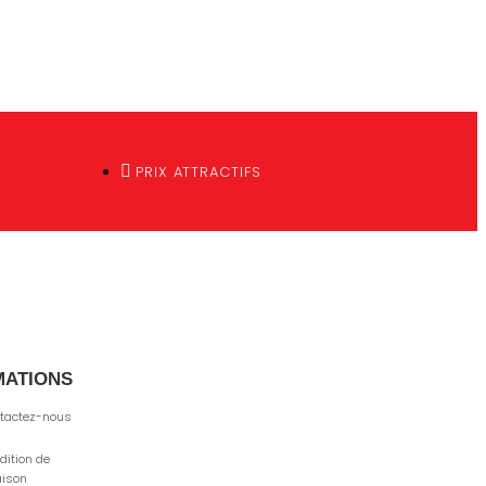
PRIX ATTRACTIFS
MATIONS
tactez-nous
dition de
aison