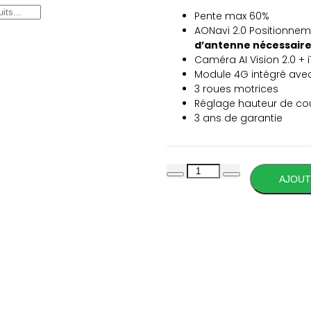
Coupe 22cm + deuxième 
Pente max 60%
AONavi 2.0 Positionnem
d’antenne nécessair
Caméra AI Vision 2.0 + i
Module 4G intégré ave
3 roues motrices
Réglage hauteur de c
3 ans de garantie
AJOUT