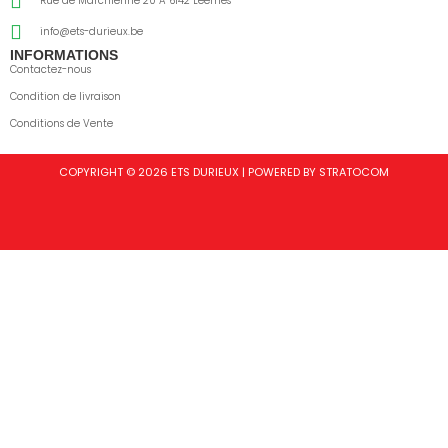
Rue de Marchienne 20 A 6142 Leernes
info@ets-durieux.be
INFORMATIONS
Contactez-nous
Condition de livraison
Conditions de Vente
COPYRIGHT © 2026 ETS DURIEUX | POWERED BY STRATOCOM