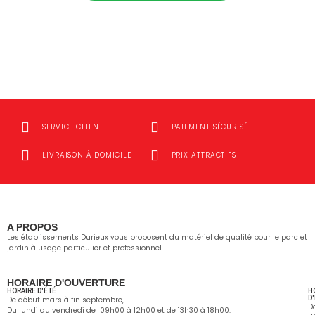
SERVICE CLIENT
PAIEMENT SÉCURISÉ
LIVRAISON À DOMICILE
PRIX ATTRACTIFS
A PROPOS
Les établissements Durieux vous proposent du matériel de qualité pour le parc et
jardin à usage particulier et professionnel
HORAIRE D'OUVERTURE
HORAIRE D'ÉTÉ
H
D
De début mars à fin septembre,
D
Du lundi au vendredi de 09h00 à 12h00 et de 13h30 à 18h00.