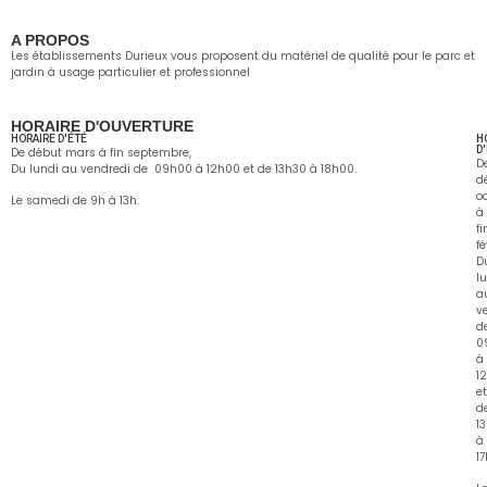
A PROPOS
Les établissements Durieux vous proposent du matériel de qualité pour le parc et
jardin à usage particulier et professionnel
HORAIRE D'OUVERTURE
HORAIRE D'ÉTÉ
H
D
De début mars à fin septembre,
D
Du lundi au vendredi de 09h00 à 12h00 et de 13h30 à 18h00.
d
o
Le samedi de 9h à 13h.
à
fi
fé
D
l
a
v
d
0
à
1
et
d
1
à
1