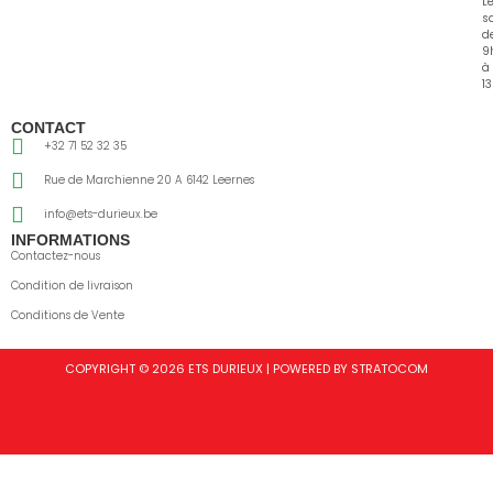
L
s
d
9
à
13
CONTACT
+32 71 52 32 35
Rue de Marchienne 20 A 6142 Leernes
info@ets-durieux.be
INFORMATIONS
Contactez-nous
Condition de livraison
Conditions de Vente
COPYRIGHT © 2026 ETS DURIEUX | POWERED BY STRATOCOM