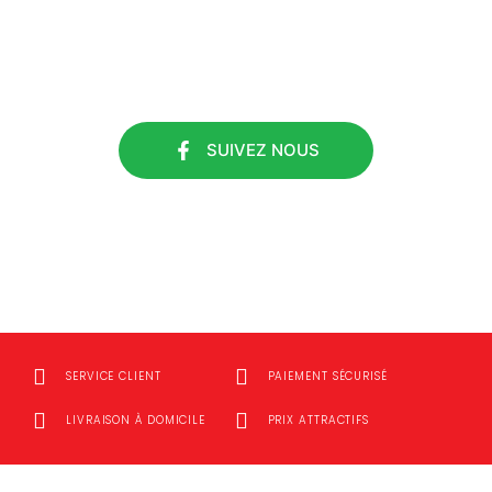
#ETS DURIEUX
SUIVEZ NOUS
SUIVEZ NOUS
SERVICE CLIENT
PAIEMENT SÉCURISÉ
LIVRAISON À DOMICILE
PRIX ATTRACTIFS